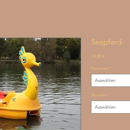
Seepferd
Preis
16,00 €
Personen
*
Auswählen
Stunden
*
Auswählen